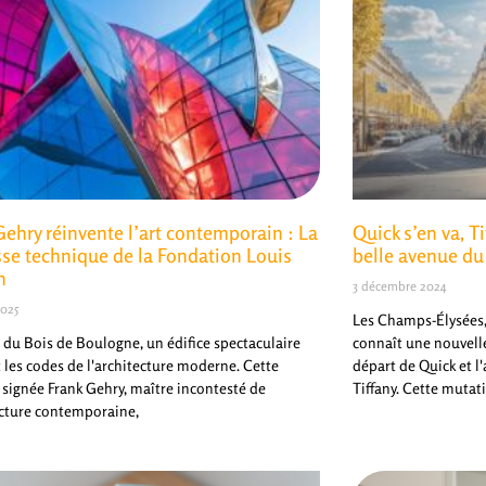
Gehry réinvente l’art contemporain : La
Quick s’en va, Ti
se technique de la Fondation Louis
belle avenue d
n
3 décembre 2024
2025
Les Champs-Élysées,
du Bois de Boulogne, un édifice spectaculaire
connaît une nouvell
t les codes de l'architecture moderne. Cette
départ de Quick et l
 signée Frank Gehry, maître incontesté de
Tiffany. Cette mutat
ecture contemporaine,