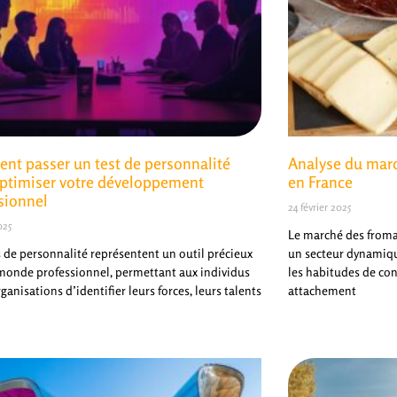
t passer un test de personnalité
Analyse du marc
ptimiser votre développement
en France
sionnel
24 février 2025
025
Le marché des froma
s de personnalité représentent un outil précieux
un secteur dynamique
monde professionnel, permettant aux individus
les habitudes de co
ganisations d’identifier leurs forces, leurs talents
attachement