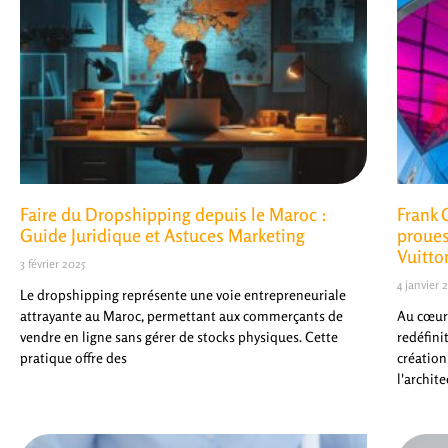
Faire du Dropshipping depuis le Maroc :
Frank 
Guide Juridique et Astuces Marketing
proues
Vuitto
3 février 2025
4 janvier 
Le dropshipping représente une voie entrepreneuriale
attrayante au Maroc, permettant aux commerçants de
Au cœur 
vendre en ligne sans gérer de stocks physiques. Cette
redéfini
pratique offre des
création
l'archit