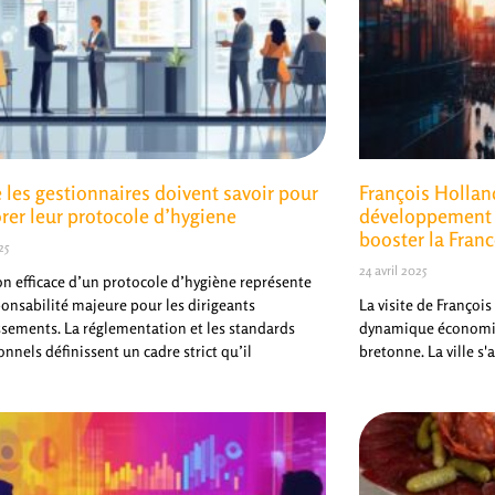
 les gestionnaires doivent savoir pour
François Hollan
rer leur protocole d’hygiene
développement 
booster la Fran
25
24 avril 2025
on efficace d’un protocole d’hygiène représente
onsabilité majeure pour les dirigeants
La visite de Françoi
ssements. La réglementation et les standards
dynamique économiqu
onnels définissent un cadre strict qu’il
bretonne. La ville 